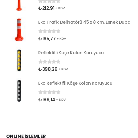
₺
212,91
0
5 üzerinden
+ KDV
Eko Trafik Delinatörü 45 x 8 cm, Esnek Duba
₺
165,77
0
5 üzerinden
+ KDV
Reflektifli Köşe Kolon Koruyucu
₺
398,29
0
5 üzerinden
+ KDV
Eko Reflektifli Köşe Kolon Koruyucu
₺
189,14
0
5 üzerinden
+ KDV
ONLINE İŞLEMLER