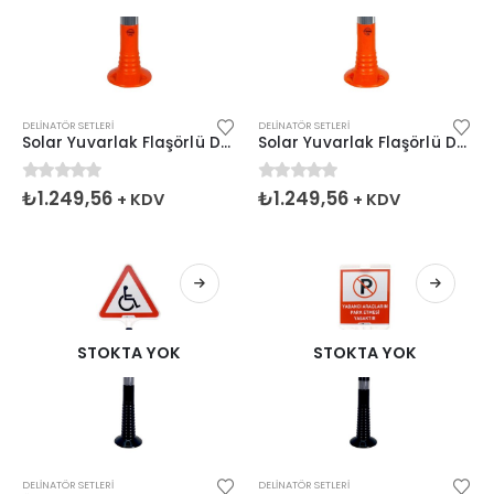
DELINATÖR SETLERI
DELINATÖR SETLERI
Solar Yuvarlak Flaşörlü Delinatör Seti Turuncu
Solar Yuvarlak Flaşörlü Delinatör Seti Turuncu
0
5 üzerinden
0
5 üzerinden
₺
1.249,56
₺
1.249,56
+ KDV
+ KDV
STOKTA YOK
STOKTA YOK
DELINATÖR SETLERI
DELINATÖR SETLERI