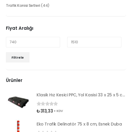
Trafik Konisi Setleri
(44)
Fiyat Aralığı
Filtrele
Ürünler
Klasik Hız Kesici PPC, Yol Kasisi 33 x 25 x 5 cm
₺
313,33
0
5 üzerinden
+ KDV
Eko Trafik Delinatör 75 x 8 cm, Esnek Duba