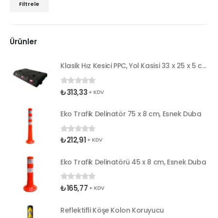
Filtrele
Ürünler
Klasik Hız Kesici PPC, Yol Kasisi 33 x 25 x 5 cm
₺
313,33
0
5 üzerinden
+ KDV
Eko Trafik Delinatör 75 x 8 cm, Esnek Duba
₺
212,91
0
5 üzerinden
+ KDV
Eko Trafik Delinatörü 45 x 8 cm, Esnek Duba
₺
165,77
0
5 üzerinden
+ KDV
Reflektifli Köşe Kolon Koruyucu