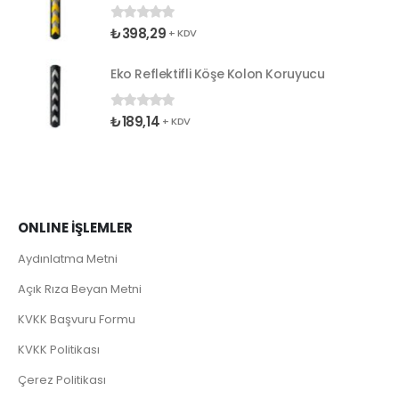
₺
398,29
0
5 üzerinden
+ KDV
Eko Reflektifli Köşe Kolon Koruyucu
₺
189,14
0
5 üzerinden
+ KDV
ONLINE İŞLEMLER
Aydınlatma Metni
Açık Rıza Beyan Metni
KVKK Başvuru Formu
KVKK Politikası
Çerez Politikası