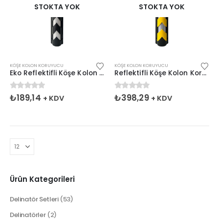
STOKTA YOK
STOKTA YOK
KÖŞE KOLON KORUYUCU
KÖŞE KOLON KORUYUCU
Eko Reflektifli Köşe Kolon Koruyucu
Reflektifli Köşe Kolon Koruyucu
0
5 üzerinden
0
5 üzerinden
₺
189,14
₺
398,29
+ KDV
+ KDV
Ürün Kategorileri
Delinatör Setleri
(53)
Delinatörler
(2)