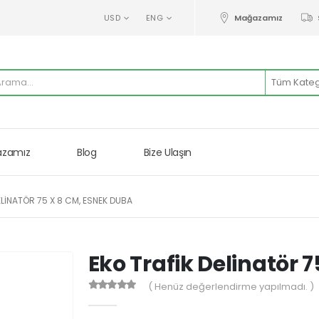
Mağazamız
USD
ENG
zamız
Blog
Bize Ulaşın
ELINATÖR 75 X 8 CM, ESNEK DUBA
Eko Trafik Delinatör 
( Henüz değerlendirme yapılmadı. )
0
Warning
: printf(): Too few arguments in
/var/ww