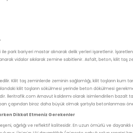
?
ile park bariyeri mastar alınarak delik yerleri işaretlenir. İşaretl
anarak vidalar sıkılarak zemine sabitlenir. Asfalt, beton, kilit taş z
dilir. Kilit taş zeminlerde zeminin sağlamlığı, kilit taşların kum ta
 alandaki kilit taşların sökülmesi yerinde beton dökülmesi gerekm
dir. İleritrafik.com Arnavut kaldırımı olarak isimlendirilen bazal
aban çapından biraz daha büyük olmak şartıyla betonlanması öne
Alırken Dikkat Etmeniz Gerekenler
şeni, ağırlığı ve reflektif kalitesidir. En uzun ömürlü ve dayanık
 bulunur. Ürünün UV dayanıklılığı (güneşte çabuk solup rengini kay