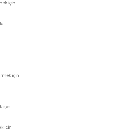
mek için
de
dirmek için
k için
ek için