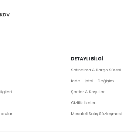
n
 KDV
DETAYLI BILGI
Satınalma & Kargo Süresi
İade – İptal – Değişim
lgileri
Şartlar & Koşullar
Gizlilik İlkeleri
Sorular
Mesafeli Satış Sözleşmesi