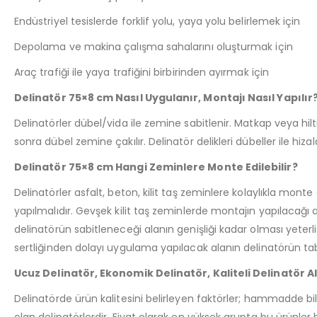
Endüstriyel tesislerde forklif yolu, yaya yolu belirlemek için
Depolama ve makina çalışma sahalarını oluşturmak için
Araç trafiği ile yaya trafiğini birbirinden ayırmak için
Delinatör 75×8 cm Nasıl Uygulanır, Montajı Nasıl Yapılır
Delinatörler dübel/vida ile zemine sabitlenir. Matkap veya hilti 
sonra dübel zemine çakılır. Delinatör delikleri dübeller ile hizal
Delinatör 75×8 cm Hangi Zeminlere Monte Edilebilir?
Delinatörler asfalt, beton, kilit taş zeminlere kolaylıkla monte e
yapılmalıdır. Gevşek kilit taş zeminlerde montajın yapılacağı
delinatörün sabitleneceği alanın genişliği kadar olması yeterli
sertliğinden dolayı uygulama yapılacak alanın delinatörün t
Ucuz Delinatör, Ekonomik Delinatör, Kaliteli Delinatör 
Delinatörde ürün kalitesini belirleyen faktörler; hammadde bile
olan delinatörlerdir. Fiyat olarak en yüksek grupta bu ürünler