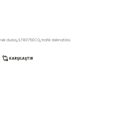
nek duba
,
İLT8075ECO
,
trafik delinatörü
KARŞILAŞTIR