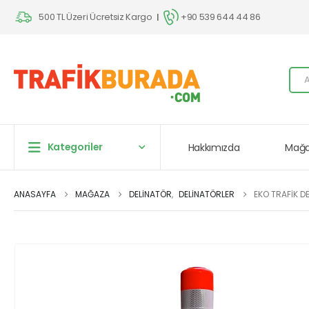
500 TL Üzeri Ücretsiz Kargo
+90 539 644 44 86
|
Kategoriler
Hakkımızda
Mağa
ANASAYFA
MAĞAZA
DELINATÖR
,
DELINATÖRLER
EKO TRAFIK D