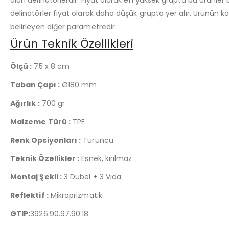
delinatörler fiyat olarak daha düşük grupta yer alır. Ürünün k
belirleyen diğer parametredir.
Ürün Teknik Özellikleri
Ölçü :
75 x 8 cm
Taban Çapı :
Ø180 mm
Ağırlık :
700 gr
Malzeme Türü :
TPE
Renk Opsiyonları :
Turuncu
Teknik Özellikler :
Esnek, kırılmaz
Montaj Şekli :
3 Dübel + 3 Vida
Reflektif :
Mikroprizmatik
GTIP:
3926.90.97.90.18