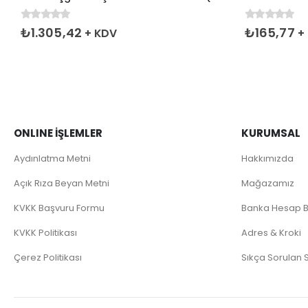
0
5 üzerinden
0
5 üzerinde
₺
1.305,42
₺
165,77
+ KDV
+
ONLINE İŞLEMLER
KURUMSAL
Aydınlatma Metni
Hakkımızda
Açık Rıza Beyan Metni
Mağazamız
KVKK Başvuru Formu
Banka Hesap Bi
KVKK Politikası
Adres & Kroki
Çerez Politikası
Sıkça Sorulan 