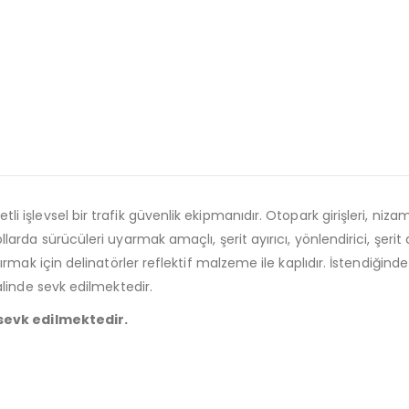
li işlevsel bir trafik güvenlik ekipmanıdır. Otopark girişleri, niza
da sürücüleri uyarmak amaçlı, şerit ayırıcı, yönlendirici, şerit dü
ak için delinatörler reflektif malzeme ile kaplıdır. İstendiğinde vi
linde sevk edilmektedir.
 sevk edilmektedir.