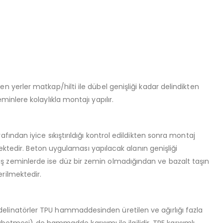
enen yerler matkap/hilti ile dübel genişliği kadar delindikten
eminlere kolaylıkla montajı yapılır.
rafından iyice sıkıştırıldığı kontrol edildikten sonra montaj
ektedir. Beton uygulaması yapılacak alanın genişliği
t taş zeminlerde ise düz bir zemin olmadığından ve bazalt taşın
rilmektedir.
lı delinatörler TPU hammaddesinden üretilen ve ağırlığı fazla
betmesi) de hammadde karışımı ile ilgilidir. TPE karışımlı