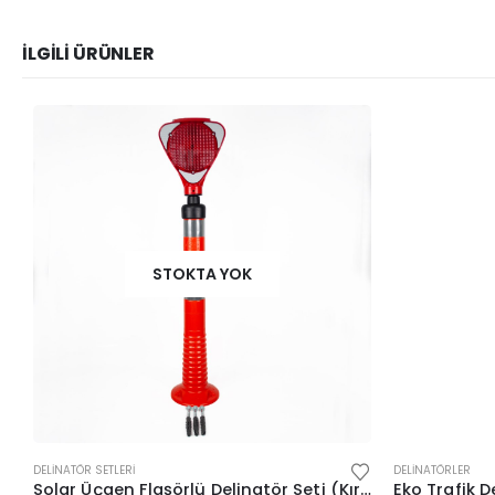
İLGILI ÜRÜNLER
STOKTA YOK
DELINATÖR SETLERI
DELINATÖRLER
Solar Üçgen Flaşörlü Delinatör Seti (Kırmızı Flaşör)