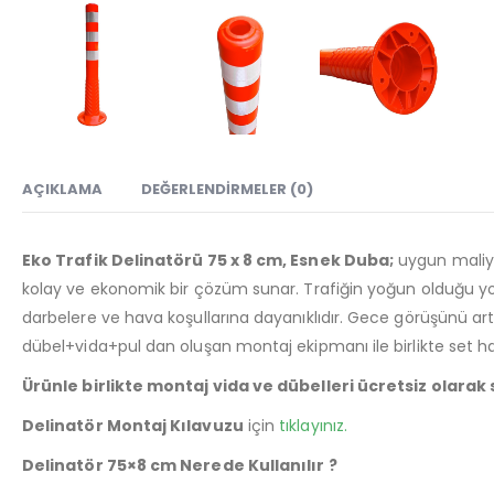
AÇIKLAMA
DEĞERLENDIRMELER (0)
Eko Trafik Delinatörü 75 x 8 cm, Esnek Duba;
uygun maliyet
kolay ve ekonomik bir çözüm sunar. Trafiğin yoğun olduğu yollar
darbelere ve hava koşullarına dayanıklıdır. Gece görüşünü artırm
dübel+vida+pul dan oluşan montaj ekipmanı ile birlikte set ha
Ürünle birlikte montaj vida ve dübelleri ücretsiz olarak
Delinatör Montaj Kılavuzu
için
tıklayınız.
Delinatör 75×8 cm Nerede Kullanılır ?