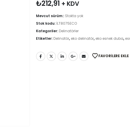
₺
212,91
+ KDV
Mevcut sürüm::
Stokta yok
Stok kodu:
İLT8075ECO
Kategoriler:
Delinatörler
Etiketler:
Delinatör
,
eko delinatör
,
eko esnek duba
,
es
FAVORILERE EKLE