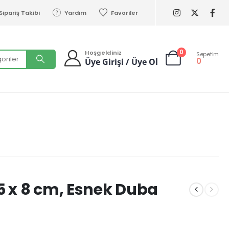
Sipariş Takibi
Yardım
Favoriler
0
Hoşgeldiniz
Sepetim
0
Üye Girişi / Üye Ol
75 x 8 cm, Esnek Duba
w/vhosts/trafikburada.com/httpdocs/wp-content/themes/porto/