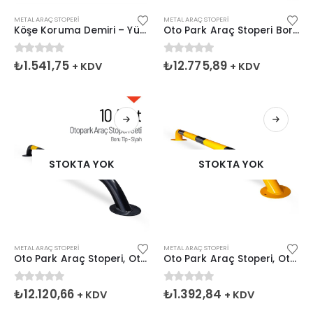
METAL ARAÇ STOPERI
METAL ARAÇ STOPERI
Köşe Koruma Demiri – Yüksek Araç Stoperi 100x45cm
Oto Park Araç Stoperi Boru Tip Sarı 200x13cm 60mm 10 Adet İndirimli Set
0
5 üzerinden
0
5 üzerinden
₺
1.541,75
₺
12.775,89
+ KDV
+ KDV
STOKTA YOK
STOKTA YOK
METAL ARAÇ STOPERI
METAL ARAÇ STOPERI
Oto Park Araç Stoperi, Otopark Demiri 10 Adet İndirimli
Oto Park Araç Stoperi, Otopark Demiri Sarı 200x13cm 60mm
0
5 üzerinden
0
5 üzerinden
₺
12.120,66
₺
1.392,84
+ KDV
+ KDV