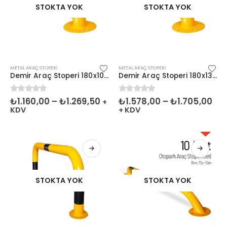
STOKTA YOK
STOKTA YOK
METAL ARAÇ STOPERI
METAL ARAÇ STOPERI
Demir Araç Stoperi 180x10cm 60mm
Demir Araç Stoperi 180x13cm 76mm
0
5 üzerinden
0
5 üzerinden
₺
1.160,00
–
₺
1.269,50
₺
1.578,00
–
₺
1.705,00
+
KDV
+ KDV
STOKTA YOK
STOKTA YOK