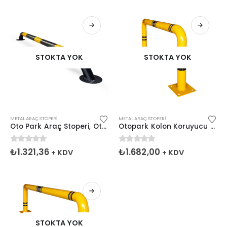
STOKTA YOK
STOKTA YOK
METAL ARAÇ STOPERI
METAL ARAÇ STOPERI
Oto Park Araç Stoperi, Otopark Demiri Siyah 200x13cm 60mm
Otopark Kolon Koruyucu Bariyer, Metal Bariyer 104x46cm
0
5 üzerinden
0
5 üzerinden
₺
1.321,36
₺
1.682,00
+ KDV
+ KDV
STOKTA YOK