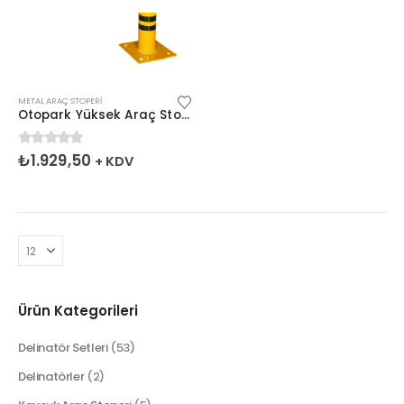
METAL ARAÇ STOPERI
Otopark Yüksek Araç Stoperi 150x12x40 cm
0
5 üzerinden
₺
1.929,50
+ KDV
Ürün Kategorileri
Delinatör Setleri
(53)
Delinatörler
(2)