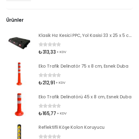
Ürünler
Klasik Hız Kesici PPC, Yol Kasisi 33 x 25 x 5 cm
₺
313,33
0
5 üzerinden
+ KDV
Eko Trafik Delinatör 75 x 8 cm, Esnek Duba
₺
212,91
0
5 üzerinden
+ KDV
Eko Trafik Delinatörü 45 x 8 cm, Esnek Duba
₺
165,77
0
5 üzerinden
+ KDV
Reflektifli Köşe Kolon Koruyucu