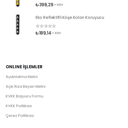
₺
398,29
0
5 üzerinden
+ KDV
Eko Reflektifli Köşe Kolon Koruyucu
₺
189,14
0
5 üzerinden
+ KDV
ONLINE İŞLEMLER
Aydınlatma Metni
Açık Rıza Beyan Metni
KVKK Başvuru Formu
KVKK Politikası
Çerez Politikası