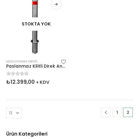
STOKTA YOK
KILITLI OTOPARK DIREĞI
Paslanmaz Kilitli Direk Ankrajlı
0
5 üzerinden
₺
12.399,00
+ KDV
1
2
Ürün Kategorileri