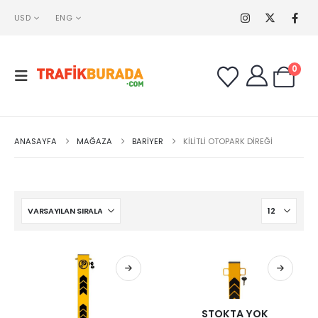
USD
ENG
0
ANASAYFA
MAĞAZA
BARIYER
KILITLI OTOPARK DIREĞI
STOKTA YOK