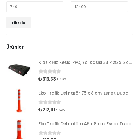
Filtrele
Ürünler
Klasik Hız Kesici PPC, Yol Kasisi 33 x 25 x 5 cm
₺
313,33
0
5 üzerinden
+ KDV
Eko Trafik Delinatör 75 x 8 cm, Esnek Duba
₺
212,91
0
5 üzerinden
+ KDV
Eko Trafik Delinatörü 45 x 8 cm, Esnek Duba