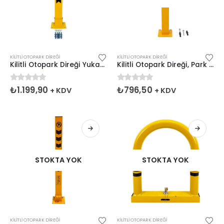
KILITLI OTOPARK DIREĞI
KILITLI OTOPARK DIREĞI
Kilitli Otopark Direği Yukarıdan Kilitli 75 cm, Park Bariyeri
Kilitli Otopark Direği, Park Bariyeri, Dubası
0
5 üzerinden
0
5 üzerinden
₺
1.199,90
₺
796,50
+ KDV
+ KDV
STOKTA YOK
STOKTA YOK
KILITLI OTOPARK DIREĞI
KILITLI OTOPARK DIREĞI