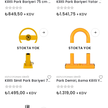
Kilitli Park Bariyeri 75 cm – Asma Kilit Dahil
Kilitli Park Bariyeri Yatar U Direk
0
5 üzerinden
0
5 üzerinden
₺
849,50
₺
1.541,75
+ KDV
+ KDV
STOKTA YOK
STOKTA YOK
KILITLI OTOPARK DIREĞI
KILITLI OTOPARK DIREĞI
Kilitli Simit Park Bariyeri 70cm
Park Demiri, Asma Kilitli Yatar U Direk (Asma Kilit Hariç)
0
5 üzerinden
0
5 üzerinden
₺
1.495,00
₺
1.319,00
+ KDV
+ KDV