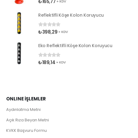
₺
165,77
0
5 üzerinden
+ KDV
Reflektifli Köşe Kolon Koruyucu
₺
398,29
0
5 üzerinden
+ KDV
Eko Reflektifli Köşe Kolon Koruyucu
₺
189,14
0
5 üzerinden
+ KDV
ONLINE İŞLEMLER
Aydınlatma Metni
Açık Rıza Beyan Metni
KVKK Başvuru Formu