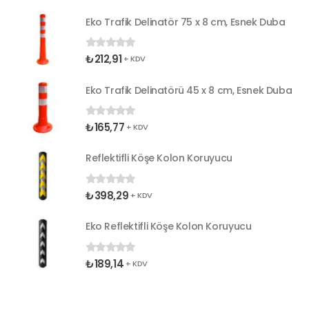
Eko Trafik Delinatör 75 x 8 cm, Esnek Duba
₺
212,91
0
5 üzerinden
+ KDV
Eko Trafik Delinatörü 45 x 8 cm, Esnek Duba
₺
165,77
0
5 üzerinden
+ KDV
Reflektifli Köşe Kolon Koruyucu
₺
398,29
0
5 üzerinden
+ KDV
Eko Reflektifli Köşe Kolon Koruyucu
₺
189,14
0
5 üzerinden
+ KDV