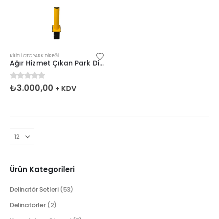
KILITLI OTOPARK DIREĞI
Ağır Hizmet Çıkan Park Direği 95 x 40 cm
0
5 üzerinden
₺
3.000,00
+ KDV
Ürün Kategorileri
Delinatör Setleri
(53)
Delinatörler
(2)