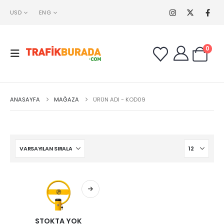
USD
ENG
0
ANASAYFA
MAĞAZA
ÜRÜN ADI -
KOD09
STOKTA YOK