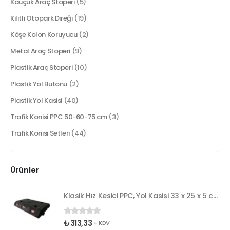
Kauçuk Araç Stoperi
(5)
Kilitli Otopark Direği
(19)
Köşe Kolon Koruyucu
(2)
Metal Araç Stoperi
(9)
Plastik Araç Stoperi
(10)
Plastik Yol Butonu
(2)
Plastik Yol Kasisi
(40)
Trafik Konisi PPC 50-60-75 cm
(3)
Trafik Konisi Setleri
(44)
Ürünler
Klasik Hız Kesici PPC, Yol Kasisi 33 x 25 x 5 cm
₺
313,33
0
5 üzerinden
+ KDV