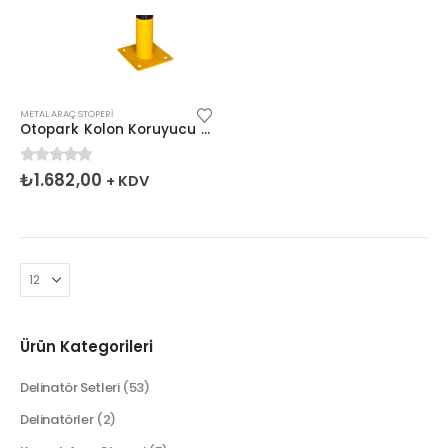
METAL ARAÇ STOPERI
Otopark Kolon Koruyucu Bariyer, Metal Bariyer 104x46cm
0
5 üzerinden
₺
1.682,00
+ KDV
Ürün Kategorileri
Delinatör Setleri
(53)
Delinatörler
(2)