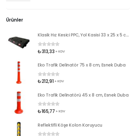
Ürünler
Klasik Hız Kesici PPC, Yol Kasisi 33 x 25 x 5 cm
₺
313,33
0
5 üzerinden
+ KDV
Eko Trafik Delinatör 75 x 8 cm, Esnek Duba
₺
212,91
0
5 üzerinden
+ KDV
Eko Trafik Delinatörü 45 x 8 cm, Esnek Duba
₺
165,77
0
5 üzerinden
+ KDV
Reflektifli Köşe Kolon Koruyucu