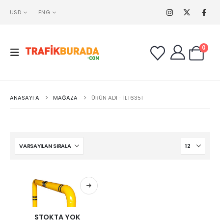
USD
ENG
0
ANASAYFA
MAĞAZA
ÜRÜN ADI -
İLT6351
STOKTA YOK