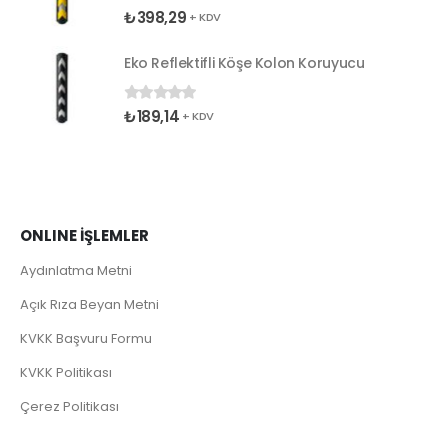
₺
398,29
0
5 üzerinden
+ KDV
Eko Reflektifli Köşe Kolon Koruyucu
₺
189,14
0
5 üzerinden
+ KDV
ONLINE İŞLEMLER
Aydınlatma Metni
Açık Rıza Beyan Metni
KVKK Başvuru Formu
KVKK Politikası
Çerez Politikası