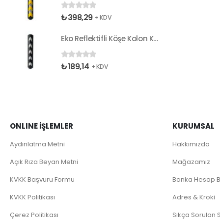
₺
398,29
0
5 üzerinden
+ KDV
Eko Reflektifli Köşe Kolon Koruyucu
₺
189,14
0
5 üzerinden
+ KDV
ONLINE İŞLEMLER
KURUMSAL
Aydınlatma Metni
Hakkımızda
Açık Rıza Beyan Metni
Mağazamız
KVKK Başvuru Formu
Banka Hesap Bi
KVKK Politikası
Adres & Kroki
Çerez Politikası
Sıkça Sorulan 