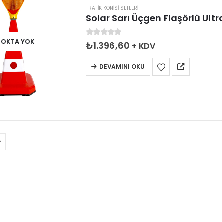
TRAFIK KONISI SETLERI
Solar Sarı Üçgen Flaşörlü Ultr
TOKTA YOK
0
5 üzerinden
₺
1.396,60
+ KDV
DEVAMINI OKU