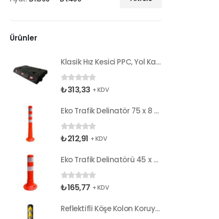
Ürünler
Klasik Hız Kesici PPC, Yol Kasisi 33 x 25 x 5 cm
₺
313,33
0
5 üzerinden
+ KDV
Eko Trafik Delinatör 75 x 8 cm, Esnek Duba
₺
212,91
0
5 üzerinden
+ KDV
Eko Trafik Delinatörü 45 x 8 cm, Esnek Duba
₺
165,77
0
5 üzerinden
+ KDV
Reflektifli Köşe Kolon Koruyucu