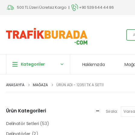
500 TL Üzeri Ücretsiz Kargo
+90 539 644 44 86
|
Kategoriler
Hakkımızda
Mağa
ANASAYFA
MAĞAZA
ÜRÜN ADI -
12351 TK A SET11
Ürün Kategorileri
Sırala:
Delinatör Setleri
(53)
Delinatörler
(2)