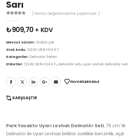
Sarı
( Henüz değerlendirme yapılmadı. )
0
Warning
: printf(): Too few arguments in
/var/www/vhosts/trafikbur
₺
909,70
+ KDV
Mevcut sürüm::
Stokta yok
Stok kodu:
12242 UB R+124 A F
Kategoriler:
Delinatör Setleri
Etiketler:
12242 UB R+124 A F
,
delinatör seti
,
uyarı levhalı delinatör seti
FAVORILERE EKLE
KARŞILAŞTIR
Park Yasaktır Uyarı Levhalı Delinatör Seti
, 75 cm`lik
Delinatör ile Uyarı Levhası birlikte özellikle benzinlik, açık