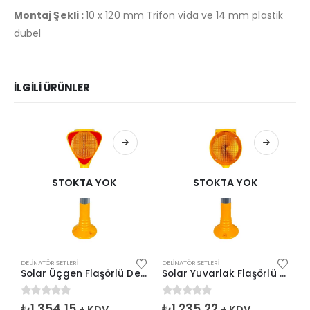
Montaj Şekli :
10 x 120 mm Trifon vida ve 14 mm plastik
dubel
İLGILI ÜRÜNLER
STOKTA YOK
STOKTA YOK
DELINATÖR SETLERI
DELINATÖR SETLERI
DE
Solar Üçgen Flaşörlü Delinatör Seti Sarı
Solar Yuvarlak Flaşörlü Delinatör Seti Sarı
0
5 üzerinden
0
5 üzerinden
0
₺
1.354,15
₺
1.235,22
+ KDV
+ KDV