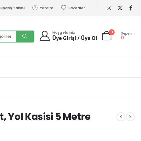
Sipariş Takibi
Yardım
Favoriler
0
Hoşgeldiniz
Sepetim
0
Üye Girişi / Üye Ol
t, Yol Kasisi 5 Metre
w/vhosts/trafikburada.com/httpdocs/wp-content/themes/porto/