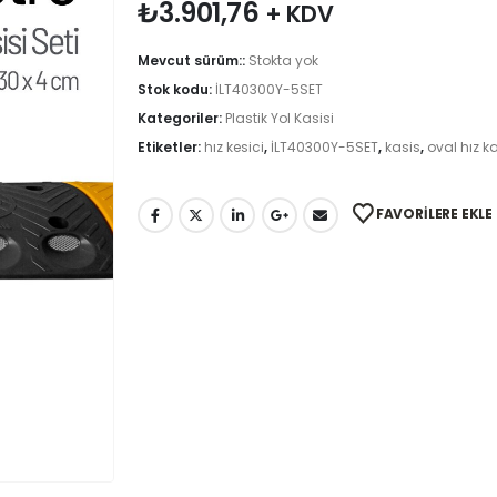
₺
3.901,76
+ KDV
Mevcut sürüm::
Stokta yok
Stok kodu:
İLT40300Y-5SET
Kategoriler:
Plastik Yol Kasisi
Etiketler:
hız kesici
,
İLT40300Y-5SET
,
kasis
,
oval hız ka
FAVORILERE EKLE