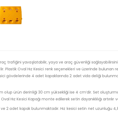
aç trafiğini yavaşlatabilir, yaya ve araç güvenliği sağlayabilirsini
abilir. Plastik Oval Hız Kesici renk seçenekleri ve üzerinde bulun
hız kesici gövdelerinde 4 adet kapaklarında 2 adet vida deliği bulu
cm olup ürün derinliği 30 cm yüksekliği ise 4 cm’dir. Set oluştu
ik Oval Hız Kesici Kapağı monte edilerek setin dayanıklılığı artırıl
e 2 adet kapak bulunmaktadır. Hız kesici setin net uzunluğu 4,