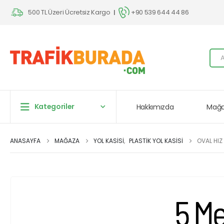
500 TL Üzeri Ücretsiz Kargo
+90 539 644 44 86
|
Kategoriler
Hakkımızda
Mağa
ANASAYFA
MAĞAZA
YOL KASISI
,
PLASTIK YOL KASISI
OVAL HIZ 