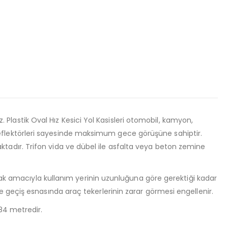
z. Plastik Oval Hız Kesici Yol Kasisleri otomobil, kamyon,
an reflektörleri sayesinde maksimum gece görüşüne sahiptir.
nmaktadır. Trifon vida ve dübel ile asfalta veya beton zemine
rmak amacıyla kullanım yerinin uzunluğuna göre gerektiği kadar
ır ve geçiş esnasında araç tekerlerinin zarar görmesi engellenir.
84 metredir.