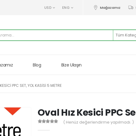
Mağazamız
USD
ENG
zamız
Blog
Bize Ulaşın
KESICI PPC SET, YOL KASISI 5 METRE
Oval Hız Kesici PPC Se
( Henüz değerlendirme yapılmadı. )
0
Warning
: printf(): Too few arguments in
/var/ww