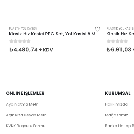
PLASTIK YOL KASISI
PLASTIK YOL KASISI
Klasik Hız Kesici PPC Set, Yol Kasisi 5 Metre
0
5 üzerinden
0
5 üzerinde
₺
4.480,74
₺
6.911,03
+ KDV
ONLINE İŞLEMLER
KURUMSAL
Aydınlatma Metni
Hakkımızda
Açık Rıza Beyan Metni
Mağazamız
KVKK Başvuru Formu
Banka Hesap Bi