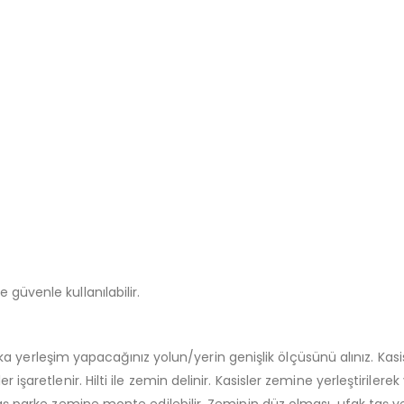
e güvenle kullanılabilir.
a yerleşim yapacağınız yolun/yerin genişlik ölçüsünü alınız. Ka
er işaretlenir. Hilti ile zemin delinir. Kasisler zemine yerleştirilerek
ilit taş parke zemine monte edilebilir. Zeminin düz olması, ufak t