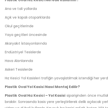
Ana ve tali yollarda
Açık ve kapalı otoparklarda
Okul geçitlerinde
Yaya geçitleri öncesinde
Akaryakıt İstasyonlarında
Endüstriyel Tesislerde
Hava Alanlarında
Askeri Tesislerde
Hız Kesici Yol Kasisleri trafiğin yavaşlatılmak istendiği her yerd
Plastik Oval Yol Kasisi Nasıl Montaj Edilir?
Plastik Oval Hız Kesici – Yol Kasisi
siparişinden önce mutlak
bırakılır. Sonrasında kasis yere yerleştirilerek delik açılacak yerl
vidası ve dübeli kullanılır. Kauçuk hız kasisi asfalt, beton, k