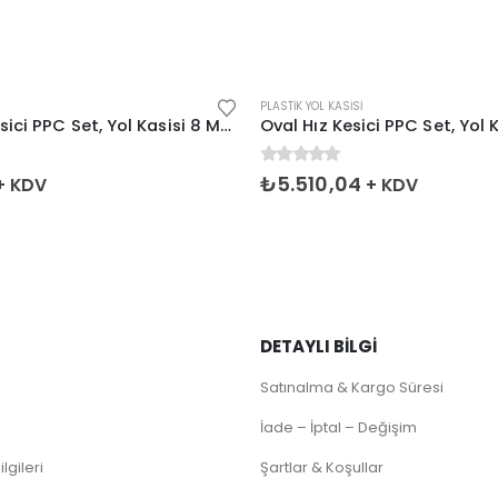
PLASTIK YOL KASISI
Klasik Hız Kesici PPC Set, Yol Kasisi 8 Metre
n
0
5 üzerinden
₺
5.510,04
+ KDV
+ KDV
DETAYLI BILGI
Satınalma & Kargo Süresi
İade – İptal – Değişim
lgileri
Şartlar & Koşullar