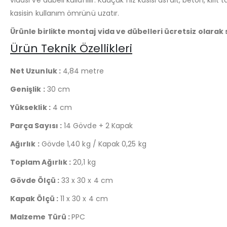
kasisin kullanım ömrünü uzatır.
Ürünle birlikte montaj vida ve dübelleri ücretsiz olarak
Ürün Teknik Özellikleri
Net Uzunluk :
4,84 metre
Genişlik :
30 cm
Yükseklik :
4 cm
Parça Sayısı :
14 Gövde + 2 Kapak
Ağırlık :
Gövde 1,40 kg / Kapak 0,25 kg
Toplam Ağırlık :
20,1 kg
Gövde Ölçü :
33 x 30 x 4 cm
Kapak Ölçü :
11 x 30 x 4 cm
Malzeme Türü :
PPC